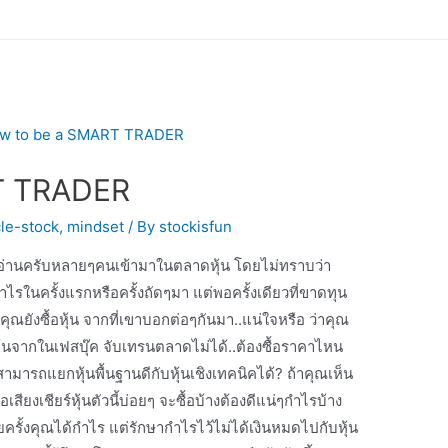
T TRADER
cle-stock
,
mindset
/ By
stockisfun
ุณ​ผู้อ่านครับหลายๆคนเข้ามาในตลาดหุ้น โดยไม่ทราบว่า
รในครั้งแรกหรือครั้งถัดๆมา แต่พอครั้งเดียวที่ขาดทุน
ณ​ยังซื้อหุ้น จากที่เขาบอกต่อๆกันมา..แน่ใจหรือ ว่าคุณ​
าหุ้นจากในเฟสบุ๊ค​ จับเทรนตลาดไม่ได้..ต้องซื้อราคาไหน
สามารถแยกหุ้นพื้นฐานดีกับหุ้นเชิงเทคนิค​ได้? ถ้าคุณเห็น
ียงเชียร์หุ้นตัวนี้บ่อยๆ จะซื้อบ้างต้องดีแน่ๆกำไรบ้าง
ครั้งคุณ​ได้กำไร แต่รักษากำไรไว้ไม่ได้เงินหมดไปกับหุ้น