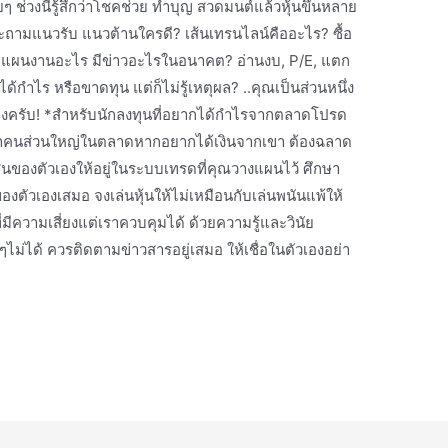
ยๆ ช่วงนี้รู้สึกว่าโชคช่วย ทำบุญ​ สวดมนต์แล้วหุ้นขึ้นหลาย
ง จะถามแนวรับ แนวต้านใครดี? เส้นเทรนไลน์​คืออะไร? ซื้อ
ะไรมีแผนงานอะไร มีข่าวอะไรในอนาคต? อ่านงบ, P/E, แตก
งได้กำไร หรือขาดทุน แต่ก็ไม่รู้เหตุผล? ..คุณเป็นส่วนหนึ่ง
ต้องครับ! *สำหรับนักลงทุนที่อยากได้กำไรจากตลาดโปรด
ก่งกว่าคนส่วนใหญ่ในตลาดหากอยากได้เงินจากเขา ต้องฉลาด
ของตัวเองให้อยู่ในระบบเทรดท​ี่คุณ​วางแผนไว้ ศึกษา
วเองเสมอ จงเล่นหุ้นให้ไม่เหมือนกับเล่นพนันแพ้ให้
ที่มีความเสี่ยงแต่เราควบคุม​ได้ ด้วยความรู้และวินัย
งๆไม่ได้ ควรติด​ตามข่าวสาร​อยู่เสมอ ให้เชื่อในตัวเองอย่า