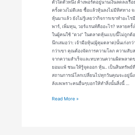
ตัวใดตัวหนึ่ง ค้างพอร์ต​อยู่นานเงินลดลงเรื่อ
ครั้งดวงไม่ดีเลย ซื้อแล้วหุ้นลงไม่มีทิศทา
หุ้นมาแล้ว ยังไม่รู้เลยว่ากิจการ​เขาทำอ
พาร์, เพิ่มทุน, วอร์แรน​ท์คืออะไร? หลายครั้
ในผู้คนใช้ “ดวง” ในตลาดหุ้นแบบนี้ไม่ถูก
นึกเสมอว่า: เจ้ามือหุ้น(ผู้คุมตลาด)นั้นเ
กว่าเขา คุณ​ต้องจัดการความโลภ ความสับสน
จากความสำเร็จ​และทบทวนความผิดพลาดของตั
ยอมแพ้ ชนะให้รู้จุดออก หุ้น.. เป็นสินทรัพย์​
สถานการณ์​โลกเปลี่ยนไปทุกวันคุณ​จะ​อยู่​นิ่
ลังเลเพราะคนอื่นๆบอกให้ทำสิ่งนั้นสิ่งนี้ …
How
Read More »
to
be
a
SMART