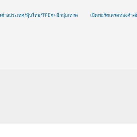
นต่างประเทศ/หุ้นไทย/TFEX+มีกลุ่มเทรด
เปิดพอร์ตเทรดทองคำ/ดัช